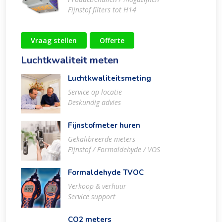
Fijnstof filters tot H14
Vraag stellen
Offerte
Luchtkwaliteit meten
Luchtkwaliteitsmeting
Service op locatie
Deskundig advies
Fijnstofmeter huren
Gekalibreerde meters
Fijnstof / Formaldehyde / VOS
Formaldehyde TVOC
Verkoop & verhuur
Service support
CO2 meters