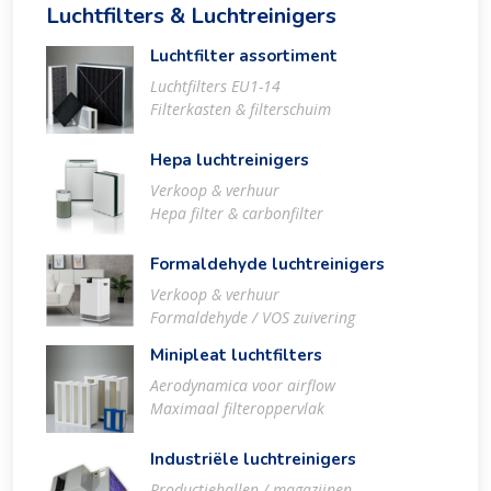
Luchtfilters & Luchtreinigers
Luchtfilter assortiment
Luchtfilters EU1-14
Filterkasten & filterschuim
Hepa luchtreinigers
Verkoop & verhuur
Hepa filter & carbonfilter
Formaldehyde luchtreinigers
Verkoop & verhuur
Formaldehyde / VOS zuivering
Minipleat luchtfilters
Aerodynamica voor airflow
Maximaal filteroppervlak
Industriële luchtreinigers
Productiehallen / magazijnen