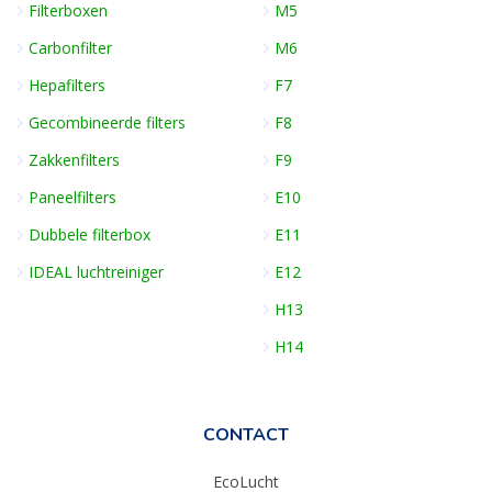
Filterboxen
M5
Carbonfilter
M6
Hepafilters
F7
Gecombineerde filters
F8
Zakkenfilters
F9
Paneelfilters
E10
Dubbele filterbox
E11
IDEAL luchtreiniger
E12
H13
H14
CONTACT
EcoLucht