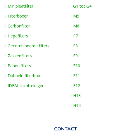
Minipleatfilter
G1 tot G4
Filterboxen
M5
Carbonfilter
M6
Hepafilters
F7
Gecombineerde filters
F8
Zakkenfilters
F9
Paneelfilters
E10
Dubbele filterbox
E11
IDEAL luchtreiniger
E12
H13
H14
CONTACT