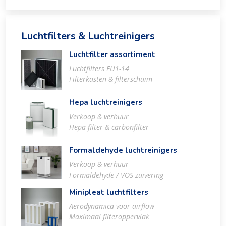
Luchtfilters & Luchtreinigers
Luchtfilter assortiment
Luchtfilters EU1-14
Filterkasten & filterschuim
Hepa luchtreinigers
Verkoop & verhuur
Hepa filter & carbonfilter
Formaldehyde luchtreinigers
Verkoop & verhuur
Formaldehyde / VOS zuivering
Minipleat luchtfilters
Aerodynamica voor airflow
Maximaal filteroppervlak