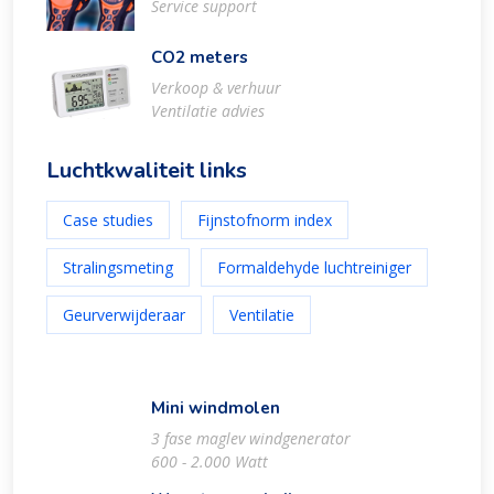
Service support
CO2 meters
Verkoop & verhuur
Ventilatie advies
Luchtkwaliteit links
Case studies
Fijnstofnorm index
Stralingsmeting
Formaldehyde luchtreiniger
Geurverwijderaar
Ventilatie
Mini windmolen
3 fase maglev windgenerator
600 - 2.000 Watt