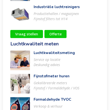
Industriële luchtreinigers
Productiehallen / magazijnen
Fijnstof filters tot H14
Vraag stellen
Offerte
Luchtkwaliteit meten
Luchtkwaliteitsmeting
Service op locatie
Deskundig advies
Fijnstofmeter huren
Gekalibreerde meters
Fijnstof / Formaldehyde / VOS
Formaldehyde TVOC
Verkoop & verhuur