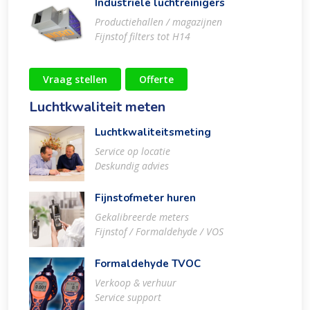
Industriële luchtreinigers
Productiehallen / magazijnen
Fijnstof filters tot H14
Vraag stellen
Offerte
Luchtkwaliteit meten
Luchtkwaliteitsmeting
Service op locatie
Deskundig advies
Fijnstofmeter huren
Gekalibreerde meters
Fijnstof / Formaldehyde / VOS
Formaldehyde TVOC
Verkoop & verhuur
Service support