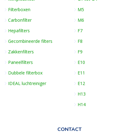
Filterboxen
M5
Carbonfilter
M6
Hepafilters
F7
Gecombineerde filters
F8
Zakkenfilters
F9
Paneelfilters
E10
Dubbele filterbox
E11
IDEAL luchtreiniger
E12
H13
H14
CONTACT