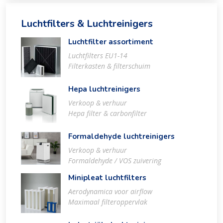
Luchtfilters & Luchtreinigers
Luchtfilter assortiment
Luchtfilters EU1-14
Filterkasten & filterschuim
Hepa luchtreinigers
Verkoop & verhuur
Hepa filter & carbonfilter
Formaldehyde luchtreinigers
Verkoop & verhuur
Formaldehyde / VOS zuivering
Minipleat luchtfilters
Aerodynamica voor airflow
Maximaal filteroppervlak