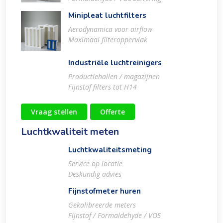
Minipleat luchtfilters
Aerodynamica voor airflow
Maximaal filteroppervlak
Industriële luchtreinigers
Productiehallen / magazijnen
Fijnstof filters tot H14
Vraag stellen
Offerte
Luchtkwaliteit meten
Luchtkwaliteitsmeting
Service op locatie
Deskundig advies
Fijnstofmeter huren
Gekalibreerde meters
Fijnstof / Formaldehyde / VOS