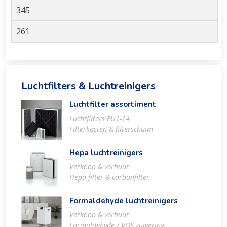
345
261
Luchtfilters & Luchtreinigers
Luchtfilter assortiment
Luchtfilters EU1-14
Filterkasten & filterschuim
Hepa luchtreinigers
Verkoop & verhuur
Hepa filter & carbonfilter
Formaldehyde luchtreinigers
Verkoop & verhuur
Formaldehyde / VOS zuivering