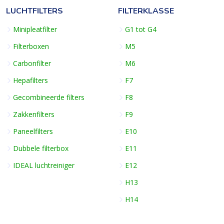
LUCHTFILTERS
FILTERKLASSE
Minipleatfilter
G1 tot G4
Filterboxen
M5
Carbonfilter
M6
Hepafilters
F7
Gecombineerde filters
F8
Zakkenfilters
F9
Paneelfilters
E10
Dubbele filterbox
E11
IDEAL luchtreiniger
E12
H13
H14