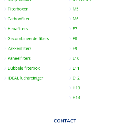
Filterboxen
M5
Carbonfilter
M6
Hepafilters
F7
Gecombineerde filters
F8
Zakkenfilters
F9
Paneelfilters
E10
Dubbele filterbox
E11
IDEAL luchtreiniger
E12
H13
H14
CONTACT