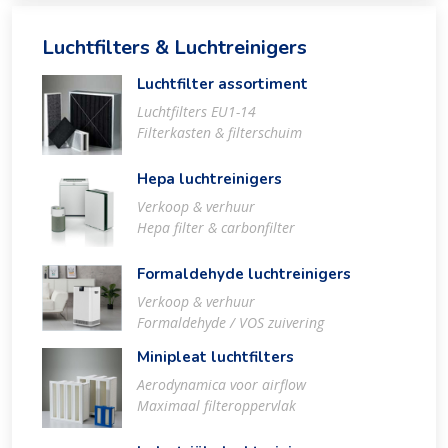
Luchtfilters & Luchtreinigers
Luchtfilter assortiment
Luchtfilters EU1-14
Filterkasten & filterschuim
Hepa luchtreinigers
Verkoop & verhuur
Hepa filter & carbonfilter
Formaldehyde luchtreinigers
Verkoop & verhuur
Formaldehyde / VOS zuivering
Minipleat luchtfilters
Aerodynamica voor airflow
Maximaal filteroppervlak