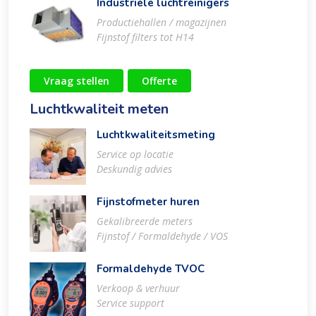
Industriële luchtreinigers
Productiehallen / magazijnen
Fijnstof filters tot H14
Vraag stellen
Offerte
Luchtkwaliteit meten
Luchtkwaliteitsmeting
Service op locatie
Deskundig advies
Fijnstofmeter huren
Gekalibreerde meters
Fijnstof / Formaldehyde / VOS
Formaldehyde TVOC
Verkoop & verhuur
Service support