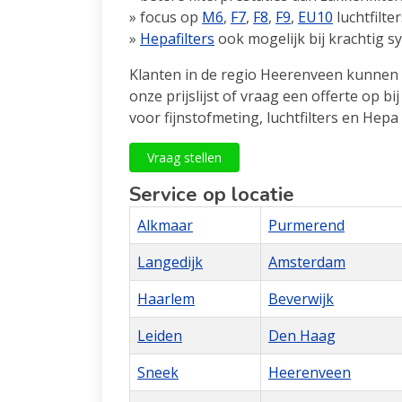
» focus op
M6
,
F7
,
F8
,
F9
,
EU10
luchtfilter
»
Hepafilters
ook mogelijk bij krachtig s
Klanten in de regio Heerenveen kunnen 
onze prijslijst of vraag een offerte op b
voor fijnstofmeting, luchtfilters en Hepa 
Vraag stellen
Service op locatie
Alkmaar
Purmerend
Langedijk
Amsterdam
Haarlem
Beverwijk
Leiden
Den Haag
Sneek
Heerenveen