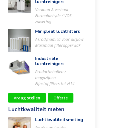
luchtreinigers
Verkoop & verhuur
Formaldehyde / VOS
zuivering
Minipleat luchtfilters
Aerodynamica voor airflow
Maximaal filteroppervlak
Industriële
luchtreinigers
Productiehallen /
magazijnen
Fijnstof filters tot H14
Vraag stellen
Offerte
Luchtkwaliteit meten
Luchtkwaliteitsmeting
Service op locatie