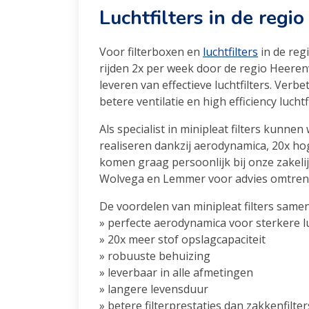
Luchtfilters in de regi
Voor filterboxen en
luchtfilters
in de reg
rijden 2x per week door de regio Heeren
leveren van effectieve luchtfilters. Verb
betere ventilatie en high efficiency luchtfi
Als specialist in minipleat filters kunne
realiseren dankzij aerodynamica, 20x hog
komen graag persoonlijk bij onze zakelij
Wolvega en Lemmer voor advies omtrent 
De voordelen van minipleat filters same
» perfecte aerodynamica voor sterkere 
» 20x meer stof opslagcapaciteit
» robuuste behuizing
» leverbaar in alle afmetingen
» langere levensduur
» betere filterprestaties dan zakkenfilter