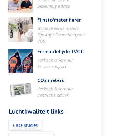
Deskundig advies
Fijnstofmeter huren
Gekalibreerde meters
Fijnstof / Formaldehyde /
VOS
Formaldehyde TVOC
Verkoop & verhuur
Service support
CO2 meters
Verkoop & verhuur
Ventilatie advies
Luchtkwaliteit links
Case studies