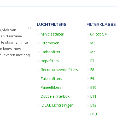
LUCHTFILTERS
FILTERKLASSE
ijvlak van
Minipleatfilter
G1 tot G4
rmen duurzame
 te slaan en in te
Filterboxen
M5
ige know-how
Carbonfilter
M6
te leveren met oog
Hepafilters
F7
Gecombineerde filters
F8
Zakkenfilters
F9
Paneelfilters
E10
Dubbele filterbox
E11
IDEAL luchtreiniger
E12
H13