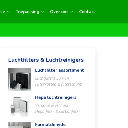
sse
Toepassing
Over ons
Contact
Luchtfilters & Luchtreinigers
Luchtfilter assortiment
Luchtfilters EU1-14
Filterkasten & filterschuim
Hepa luchtreinigers
Verkoop & verhuur
Hepa filter & carbonfilter
Formaldehyde