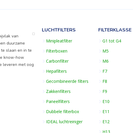
LUCHTFILTERS
FILTERKLASSE
ijvlak van
Minipleatfilter
G1 tot G4
rmen duurzame
 te slaan en in te
Filterboxen
M5
ige know-how
Carbonfilter
M6
te leveren met oog
Hepafilters
F7
Gecombineerde filters
F8
Zakkenfilters
F9
Paneelfilters
E10
Dubbele filterbox
E11
IDEAL luchtreiniger
E12
H13