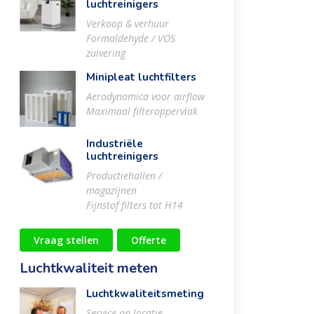
luchtreinigers
Verkoop & verhuur
Formaldehyde / VOS
zuivering
Minipleat luchtfilters
Aerodynamica voor airflow
Maximaal filteroppervlak
Industriële
luchtreinigers
Productiehallen /
magazijnen
Fijnstof filters tot H14
Vraag stellen
Offerte
Luchtkwaliteit meten
Luchtkwaliteitsmeting
Service op locatie