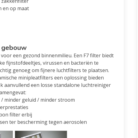
 zakkenfilter
en en op maat
uw gebouw
voor een gezond binnenmilieu. Een F7 filter biedt
ke fijnstofdeeltjes, virussen en bacteriën te
htig genoeg om fijnere luchtfilters te plaatsen.
ische minipleatfilters een oplossing bieden
k aanvullend een losse standalone luchtreiniger
 samengevat:
ie / minder geluid / minder stroom
lterprestaties
on filter erbij
tsen ter bescherming tegen aerosolen