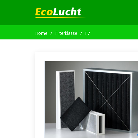
Home
Filterklasse
F7