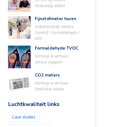
Deskundig advies
Fijnstofmeter huren
Gekalibreerde meters
Fijnstof / Formaldehyde /
VOS
Formaldehyde TVOC
Verkoop & verhuur
Service support
CO2 meters
Verkoop & verhuur
Ventilatie advies
Luchtkwaliteit links
Case studies