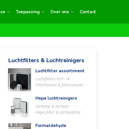
sse
Toepassing
Over ons
Contact
Luchtfilters & Luchtreinigers
Luchtfilter assortiment
Luchtfilters EU1-14
Filterkasten & filterschuim
Hepa luchtreinigers
Verkoop & verhuur
Hepa filter & carbonfilter
Formaldehyde