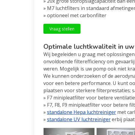
» 20x grote stofopslagcapaciteit dan een
» M7 luchtfilters in standaard afmeting
» optioneel met carbonfilter
Vraag stellen
Optimale luchtkwaliteit in 
Wij begeleiden u graag met oplossingen 
onvoldoende filterefficiency om gevaarlij
weren. Mogelijk is uw pomp ook niet krac
We kunnen onderzoeken of de aerodynam
voor een betere performance. U kunt oo
plaatsen voor sterkere filterprestaties;
» F7 minipleatfilter voor betere ventilat
» F7, F8, F9 minipleatfilter voor betere fi
»
standalone Hepa luchtreiniger
met carb
»
standalone UV luchtreiniger
erbij plaa