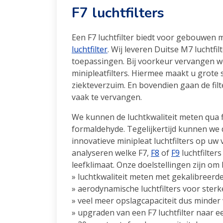
F7 luchtfilters
Een F7 luchtfilter biedt voor gebouwen 
luchtfilter
. Wij leveren Duitse M7 luchtfil
toepassingen. Bij voorkeur vervangen w
minipleatfilters. Hiermee maakt u grote
ziekteverzuim. En bovendien gaan de filt
vaak te vervangen.
We kunnen de luchtkwaliteit meten qua fi
formaldehyde. Tegelijkertijd kunnen we 
innovatieve minipleat luchtfilters op uw
analyseren welke F7,
F8
of
F9
luchtfilte
leefklimaat. Onze doelstellingen zijn om
» luchtkwaliteit meten met gekalibreer
» aerodynamische luchtfilters voor ster
» veel meer opslagcapaciteit dus minde
» upgraden van een F7 luchtfilter naar ee